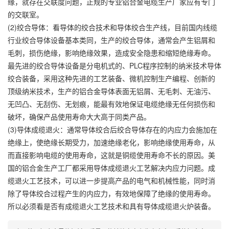
缘，就存在交联度问题，正规的专业铝合金电缆生产厂家应有专门
的交联室。
(2)绞合导体：看导体的绞合技术和导体绞合生产线，目前国内线缆
行业绞合导体设备基本类同，生产的绞合导体，通常会产生铝屑和
毛刺，损伤绝缘，影响绝缘效果，造成安全隐患和缩短绝缘寿命。
最先进的绞合导体设备是分电机式的、PLC程序控制的纳米技术导体
绞合装备，采用这种先进的工艺装备、微机控制生产编程、创新的
顶级纳米技术，生产的铝合金导体表面无铝屑、无毛刺、无油污、
无凹凸、无刮伤、无划痕，能最有效地保证电缆绝缘无任何损伤和
破坏，确保产品使用寿命大大高于同类产品。
(3)导体成缆退火：通常导体绞合后绞合导体存在的内应力会施加在
绝缘上，使绝缘长期受力，加速绝缘老化，影响绝缘使用寿命，从
而直接影响电缆的使用寿命，这就是铜缆使用寿命不长的原因。美
国的铝合金生产工厂都采用导体成缆退火工艺解决内应力问题。成
缆退火工艺技术，可以进一步提高产品的电气和机械性能，同时消
除了导体绞合过程产生的内应力，有效地保障了绝缘的使用寿命。
所以必须看是否有成缆退火工艺技术和具有导体成缆退火炉装备。